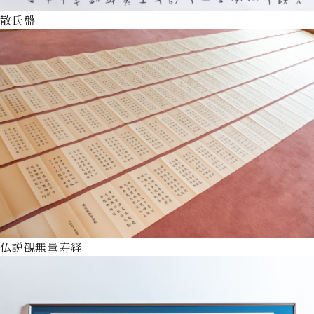
散氏盤
仏説観無量寿経