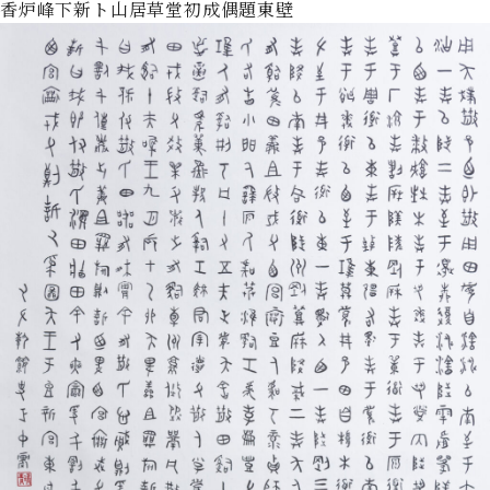
香炉峰下新ト山居草堂初成偶題東壁