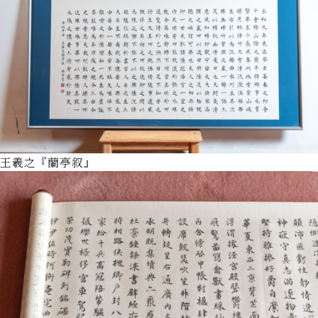
王羲之『蘭亭叙』