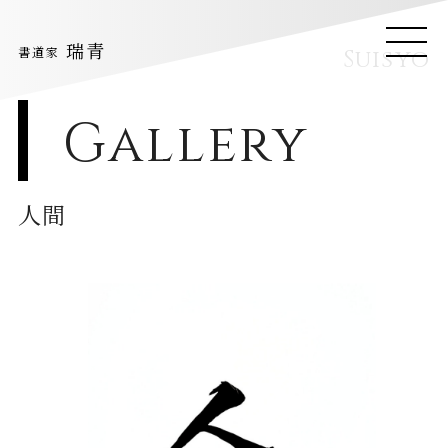
トップ
ギャラリー
人間
瑞青
ME
書道家
Suisyo
NU
Gallery
人間