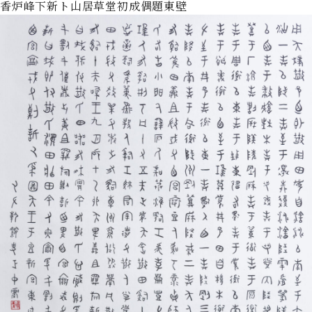
香炉峰下新ト山居草堂初成偶題東壁