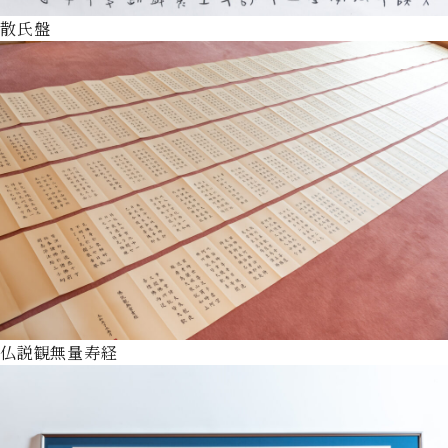
散氏盤
仏説観無量寿経