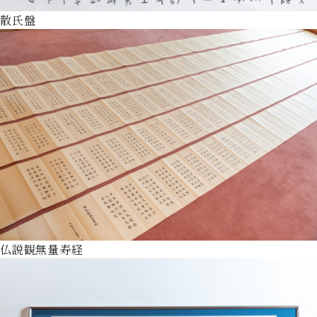
散氏盤
仏説観無量寿経