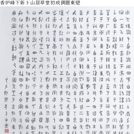
香炉峰下新ト山居草堂初成偶題東壁