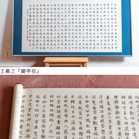
王羲之『蘭亭叙』